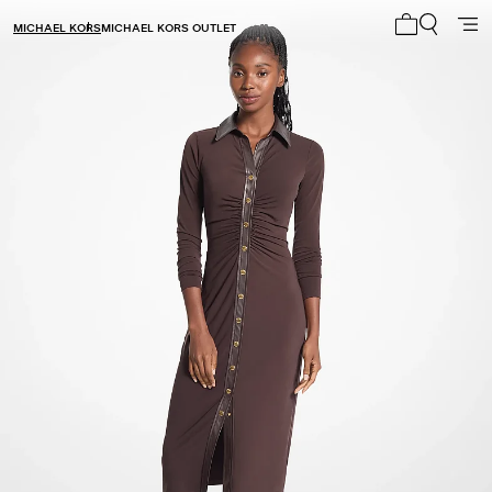
MICHAEL KORS
MICHAEL KORS OUTLET
Mi carrito 0