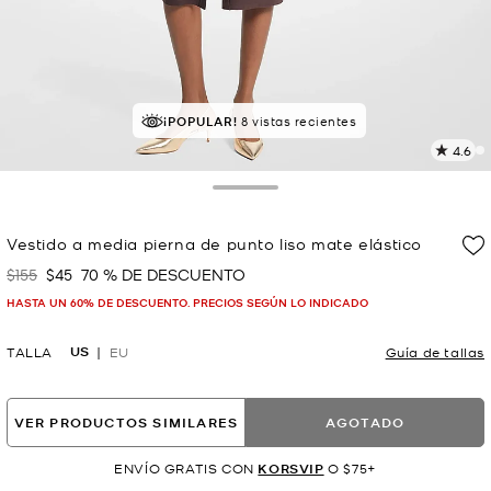
RECOMENDADO
¡POPULAR!
por el 100% de compradores
8 vistas recientes
4.6
L
1
r
Toggle Drawer
E
e
Vestido a media pierna de punto liso mate elástico
l
$155
$45
70 % DE DESCUENTO
Era
Ahora
p
HASTA UN 60% DE DESCUENTO. PRECIOS SEGÚN LO INDICADO
US
TALLA
EU
Guía de tallas
VER PRODUCTOS SIMILARES
AGOTADO
ENVÍO GRATIS CON
KORSVIP
O $75+