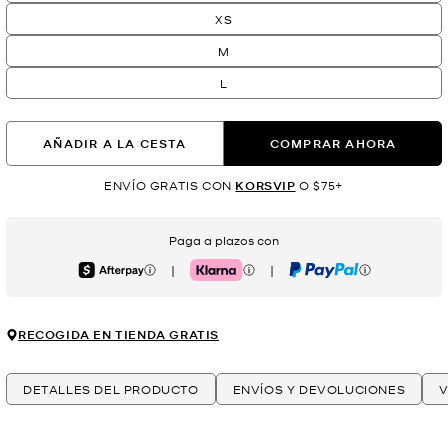
XS
M
L
AÑADIR A LA CESTA
COMPRAR AHORA
ENVÍO GRATIS CON
KORSVIP
O $75+
Paga a plazos con
|
|
Afterpay
Klarna
PayPal
RECOGIDA EN TIENDA GRATIS
DETALLES DEL PRODUCTO
ENVÍOS Y DEVOLUCIONES
V