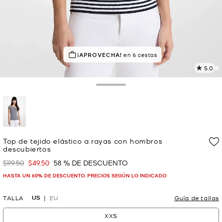
¡APROVECHA!
en 6 cestas
5.0
L
1
r
Toggle Drawer
E
e
l
p
selected
Top de tejido elástico a rayas con hombros
descubiertos
$119.50
$49.50
58 % DE DESCUENTO
Era
Ahora
HASTA UN 60% DE DESCUENTO. PRECIOS SEGÚN LO INDICADO
US
TALLA
EU
Guía de tallas
XXS