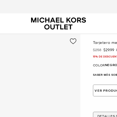
Tarjetero m
$258
$29.99
Era
Ahora
15% DE DESCUEN
NEGR
COLOR
SABER MÁS SOB
VER PRODU
DETALLES