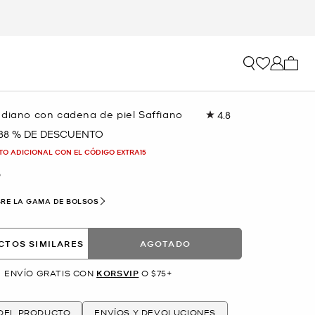
Mi car
ediano con cadena de piel Saffiano
4.8
Lea
148
88 % DE DESCUENTO
reseñas.
Enlace
TO ADICIONAL CON EL CÓDIGO EXTRA15
en
la
O
misma
página.
RE LA GAMA DE BOLSOS
CTOS SIMILARES
AGOTADO
ENVÍO GRATIS CON
KORSVIP
O $75+
 DEL PRODUCTO
ENVÍOS Y DEVOLUCIONES