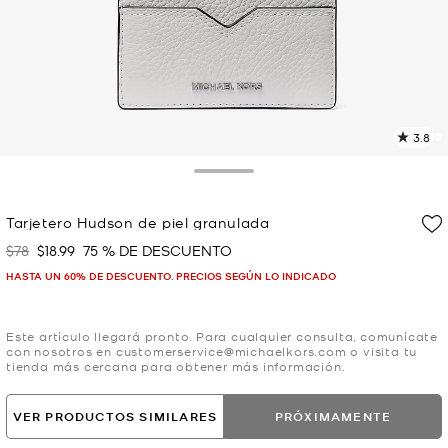
3.8
L
1
r
Toggle Drawer
E
e
Tarjetero Hudson de piel granulada
l
$78
$18.99
75 % DE DESCUENTO
Era
Ahora
p
HASTA UN 60% DE DESCUENTO. PRECIOS SEGÚN LO INDICADO
Este artículo llegará pronto. Para cualquier consulta, comunícate
con nosotros en customerservice@michaelkors.com o visita tu
tienda más cercana para obtener más información.
VER PRODUCTOS SIMILARES
PRÓXIMAMENTE