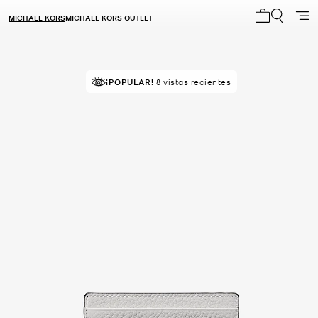
MICHAEL KORS
MICHAEL KORS OUTLET
Mi carrito 0
¡POPULAR!
8 vistas recientes