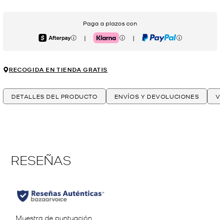
Paga a plazos con
|
|
Afterpay
Klarna
PayPal
RECOGIDA EN TIENDA GRATIS
DETALLES DEL PRODUCTO
ENVÍOS Y DEVOLUCIONES
V