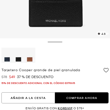
4.8
L
6
r
Toggle Drawer
E
e
l
p
selected
Tarjetero Cooper grande de piel granulada
$78
$49
37 % DE DESCUENTO
Era
Ahora
15% DE DESCUENTO ADICIONAL CON EL CÓDIGO EXTRA15
AÑADIR A LA CESTA
COMPRAR AHORA
ENVÍO GRATIS CON
KORSVIP
O $75+