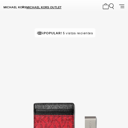
MICHAEL KORS
MICHAEL KORS OUTLET
Mi carrito 0
¡POPULAR!
5 vistas recientes