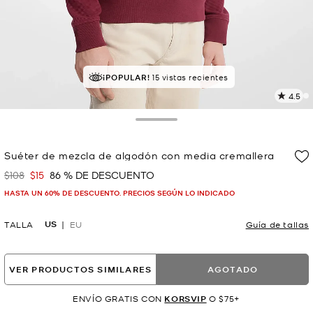
MEJOR VALORADO
¡POPULAR!
15 vistas recientes
el 85% le da 5 estrellas
4.5
L
5
r
Toggle Drawer
E
e
Suéter de mezcla de algodón con media cremallera
l
$108
$15
86 % DE DESCUENTO
Era
Ahora
p
HASTA UN 60% DE DESCUENTO. PRECIOS SEGÚN LO INDICADO
US
TALLA
EU
Guía de tallas
VER PRODUCTOS SIMILARES
AGOTADO
ENVÍO GRATIS CON
KORSVIP
O $75+