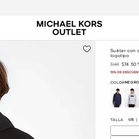
Suéter con 
logotipo
$148
$74
50
Era
Ahora
15% DE DESCUEN
NEGR
COLOR
US
TALLA