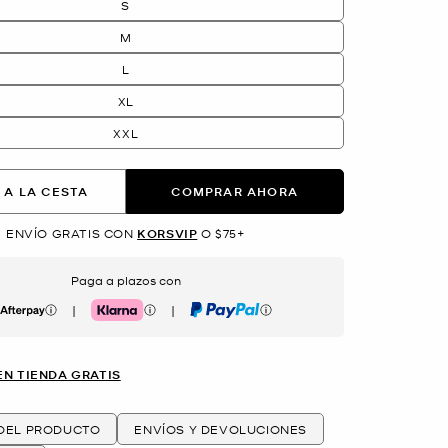
S
M
L
XL
XXL
 A LA CESTA
COMPRAR AHORA
ENVÍO GRATIS CON
KORSVIP
O $75+
Paga a plazos con
|
|
erpay
Klarna
PayPal
EN TIENDA GRATIS
 DEL PRODUCTO
ENVÍOS Y DEVOLUCIONES