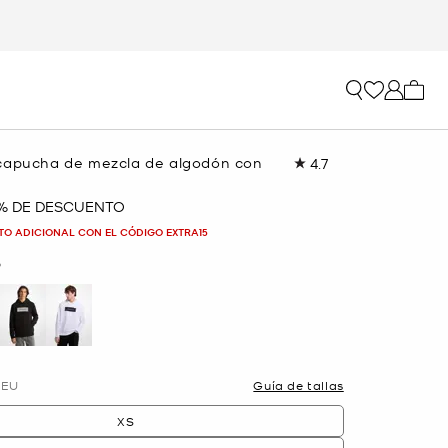
Mi car
capucha de mezcla de algodón con
4.7
Lea
26
reseñas.
 % DE DESCUENTO
Enlace
en
TO ADICIONAL CON EL CÓDIGO EXTRA15
la
misma
O
página.
selected
EU
Guía de tallas
XS