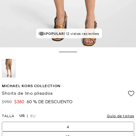
¡POPULAR!
12 vistas recientes
Toggle Drawer
selected
MICHAEL KORS COLLECTION
Shorts de lino plisados
$950
$380
60 % DE DESCUENTO
Era
Ahora
US
TALLA
EU
Guía de tallas
4