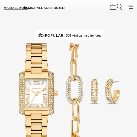
MICHAEL KORS
MICHAEL KORS OUTLET
Mi carrito 0
¡POPULAR!
301 vistas recientes