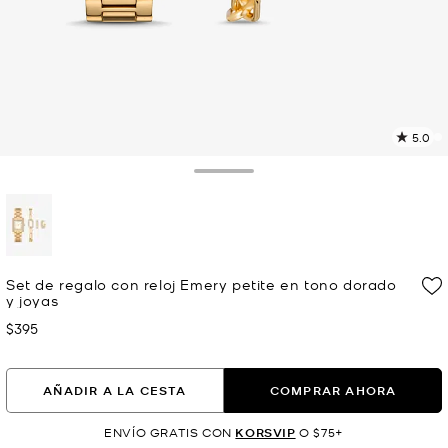
5.0
L
7
r
Toggle Drawer
E
e
l
p
selected
Set de regalo con reloj Emery petite en tono dorado
y joyas
$395
Ahora
AÑADIR A LA CESTA
COMPRAR AHORA
ENVÍO GRATIS CON
KORSVIP
O $75+