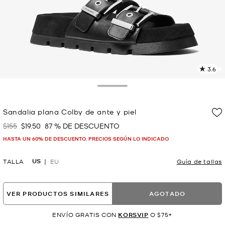
3.6
L
2
r
Toggle Drawer
E
e
Sandalia plana Colby de ante y piel
l
$155
$19.50
87 % DE DESCUENTO
Era
Ahora
p
HASTA UN 60% DE DESCUENTO. PRECIOS SEGÚN LO INDICADO
US
TALLA
EU
Guía de tallas
VER PRODUCTOS SIMILARES
AGOTADO
ENVÍO GRATIS CON
KORSVIP
O $75+