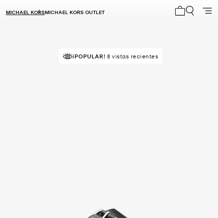
MICHAEL KORS
MICHAEL KORS OUTLET
Mi carrito 0
¡POPULAR!
8 vistas recientes