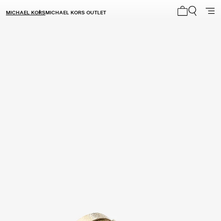
MICHAEL KORS
MICHAEL KORS OUTLET
Mi carrito 0