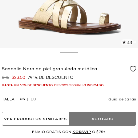
4.5
L
2
r
Toggle Drawer
E
e
Sandalia Nora de piel granulada metálica
l
$115
$23.50
79 % DE DESCUENTO
Era
Ahora
p
HASTA UN 60% DE DESCUENTO. PRECIOS SEGÚN LO INDICADO
US
TALLA
EU
Guía de tallas
VER PRODUCTOS SIMILARES
AGOTADO
ENVÍO GRATIS CON
KORSVIP
O $75+