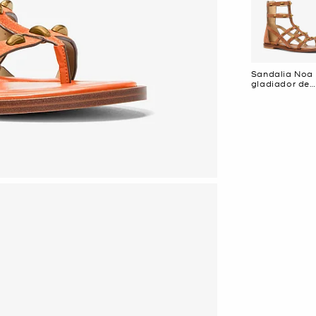
Sandalia Noa
gladiador de
gamuza con
tachuelas