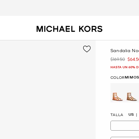
Sandalia No
$169.50
$64.5
Era
Ahor
HASTA UN 60% D
MIMO
COLOR
selected
US
TALLA