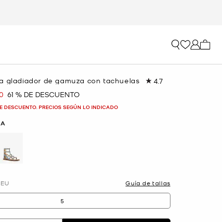
Mi car
a gladiador de gamuza con tachuelas
4.7
Lea
52
0
61 % DE DESCUENTO
a
reseñas.
Enlace
E DESCUENTO. PRECIOS SEGÚN LO INDICADO
en
la
SA
misma
página.
EU
Guía de tallas
5