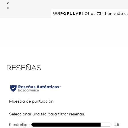
¡POPULAR!
Comprado por última vez ha
Otros 734 han visto e