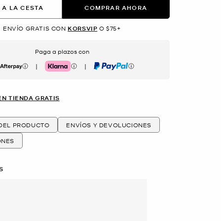
 A LA CESTA
COMPRAR AHORA
ENVÍO GRATIS CON
KORSVIP
O $75+
Paga a plazos con
|
|
erpay
Klarna
PayPal
EN TIENDA GRATIS
 DEL PRODUCTO
ENVÍOS Y DEVOLUCIONES
ONES
S