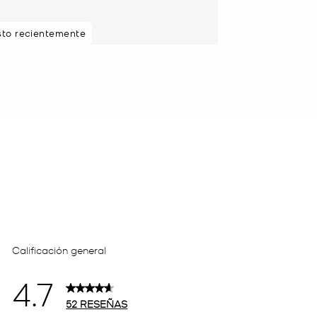
ce
sto recientemente
28 minutos