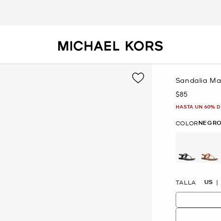
Sandalia Man
$85
Ahora
HASTA UN 60% D
NEGR
COLOR
selected
US
TALLA