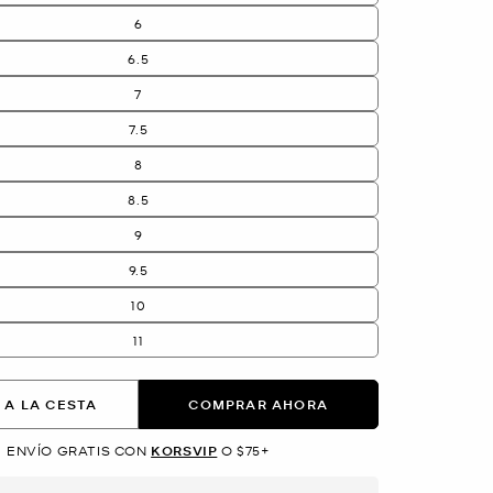
6
6.5
7
7.5
8
8.5
9
9.5
10
11
 A LA CESTA
COMPRAR AHORA
ENVÍO GRATIS CON
KORSVIP
O $75+