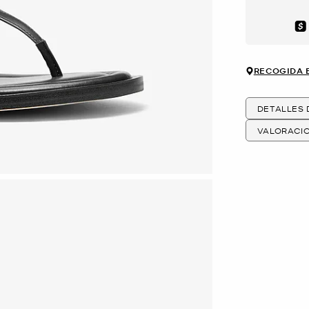
Aft
RECOGIDA 
DETALLES
VALORACI