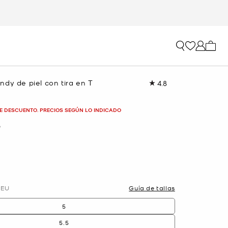
Mi car
dy de piel con tira en T
4.8
Lea
99
reseñas.
Enlace
E DESCUENTO. PRECIOS SEGÚN LO INDICADO
en
la
O
misma
página.
EU
Guía de tallas
5
5.5