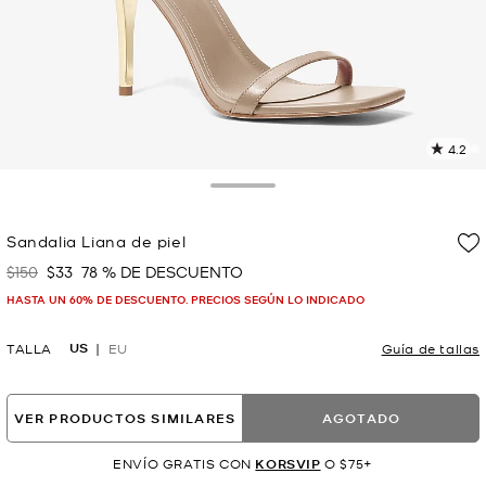
4.2
L
4
r
Toggle Drawer
E
e
Sandalia Liana de piel
l
$150
$33
78 % DE DESCUENTO
Era
Ahora
p
HASTA UN 60% DE DESCUENTO. PRECIOS SEGÚN LO INDICADO
US
TALLA
EU
Guía de tallas
VER PRODUCTOS SIMILARES
AGOTADO
ENVÍO GRATIS CON
KORSVIP
O $75+