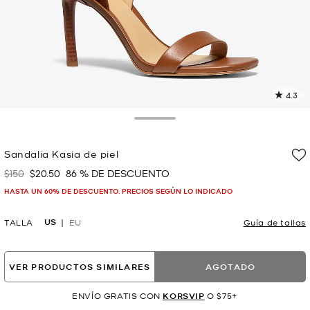
4.3
L
3
r
Toggle Drawer
E
e
Sandalia Kasia de piel
l
$150
$20.50
86 % DE DESCUENTO
Era
Ahora
p
HASTA UN 60% DE DESCUENTO. PRECIOS SEGÚN LO INDICADO
US
TALLA
EU
Guía de tallas
VER PRODUCTOS SIMILARES
AGOTADO
ENVÍO GRATIS CON
KORSVIP
O $75+