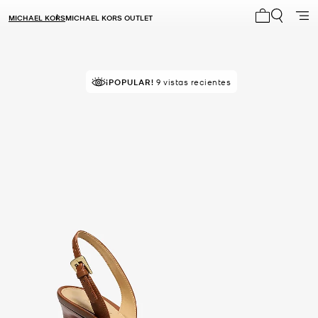
MICHAEL KORS
MICHAEL KORS OUTLET
Mi carrito 0
¡POPULAR!
9 vistas recientes