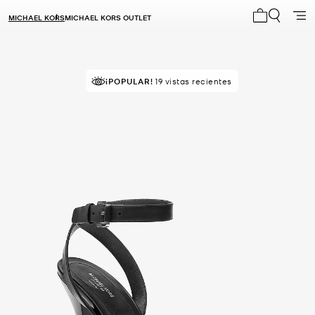
MICHAEL KORS
MICHAEL KORS OUTLET
Mi carrito 0
¡POPULAR!
19 vistas recientes