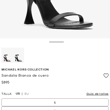
Toggle Drawer
selected
MICHAEL KORS COLLECTION
Sandalia Bianca de cuero
$895
Ahora
US
TALLA
EU
Guía de tallas
5