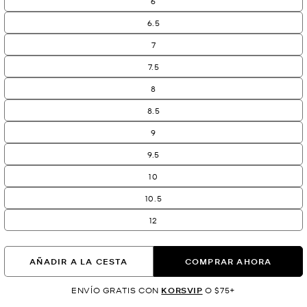
6
6.5
7
7.5
8
8.5
9
9.5
10
10.5
12
AÑADIR A LA CESTA
COMPRAR AHORA
ENVÍO GRATIS CON
KORSVIP
O $75+