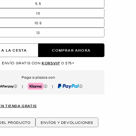
5.5
10
10.5
12
 A LA CESTA
COMPRAR AHORA
ENVÍO GRATIS CON
KORSVIP
O $75+
Paga a plazos con
|
|
erpay
Klarna
PayPal
EN TIENDA GRATIS
 DEL PRODUCTO
ENVÍOS Y DEVOLUCIONES