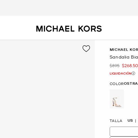
MICHAEL KOR
Sandalia Bi
$895
$268.50
Era
Ahora
LIQUIDACIÓN
OSTRA
COLOR
selected
US
TALLA