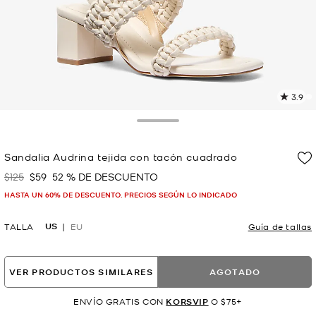
3.9
L
1
r
Toggle Drawer
E
e
Sandalia Audrina tejida con tacón cuadrado
l
$125
$59
52 % DE DESCUENTO
Era
Ahora
p
HASTA UN 60% DE DESCUENTO. PRECIOS SEGÚN LO INDICADO
US
TALLA
EU
Guía de tallas
VER PRODUCTOS SIMILARES
AGOTADO
ENVÍO GRATIS CON
KORSVIP
O $75+