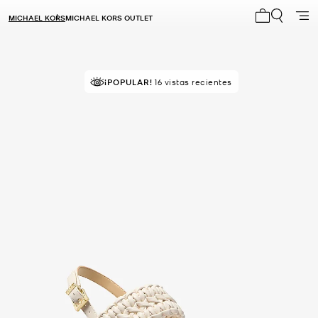
MICHAEL KORS
MICHAEL KORS OUTLET
Mi carrito 0
¡POPULAR!
16 vistas recientes