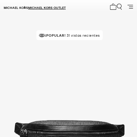
MICHAEL KORS
MICHAEL KORS OUTLET
Mi carrito 0
¡POPULAR!
31 vistas recientes