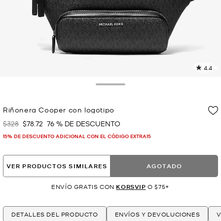
4.4
L
1
r
Toggle Drawer
E
e
Riñonera Cooper con logotipo
l
$328
$78.72
76 % DE DESCUENTO
Era
Ahora
p
15% DE DESCUENTO ADICIONAL CON EL CÓDIGO EXTRA15
VER PRODUCTOS SIMILARES
AGOTADO
ENVÍO GRATIS CON
KORSVIP
O $75+
DETALLES DEL PRODUCTO
ENVÍOS Y DEVOLUCIONES
V