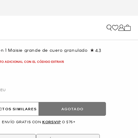
Mi car
en 1 Maisie grande de cuero granulado
4.3
Lea
155
reseñas.
TO ADICIONAL CON EL CÓDIGO EXTRA15
Enlace
en
la
misma
página.
EU
CTOS SIMILARES
AGOTADO
ENVÍO GRATIS CON
KORSVIP
O $75+