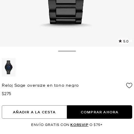
5.0
L
1
r
Toggle Drawer
E
e
l
p
selected
Reloj Sage oversize en tono negro
$275
Ahora
AÑADIR A LA CESTA
COMPRAR AHORA
ENVÍO GRATIS CON
KORSVIP
O $75+