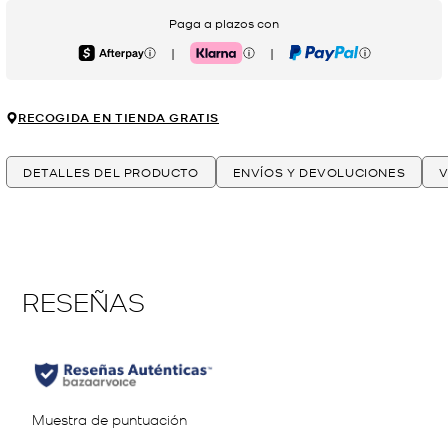
Paga a plazos con
|
|
Afterpay
Klarna
PayPal
RECOGIDA EN TIENDA GRATIS
DETALLES DEL PRODUCTO
ENVÍOS Y DEVOLUCIONES
V