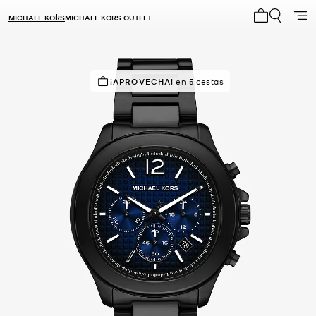
MICHAEL KORS
MICHAEL KORS OUTLET
Mi carrito 0
¡APROVECHA!
en 5 cestas