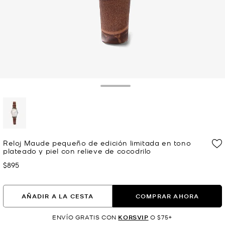
Toggle Drawer
selected
Reloj Maude pequeño de edición limitada en tono
plateado y piel con relieve de cocodrilo
$895
Ahora
AÑADIR A LA CESTA
COMPRAR AHORA
ENVÍO GRATIS CON
KORSVIP
O $75+