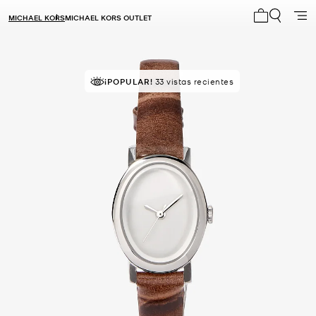
MICHAEL KORS
MICHAEL KORS OUTLET
Mi carrito 0
¡POPULAR!
33 vistas recientes