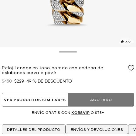
3.9
L
1
r
Toggle Drawer
E
e
Reloj Lennox en tono dorado con cadena de
l
eslabones curva e pavé
p
$450
$229
49 % DE DESCUENTO
Era
Ahora
VER PRODUCTOS SIMILARES
AGOTADO
ENVÍO GRATIS CON
KORSVIP
O $75+
DETALLES DEL PRODUCTO
ENVÍOS Y DEVOLUCIONES
V