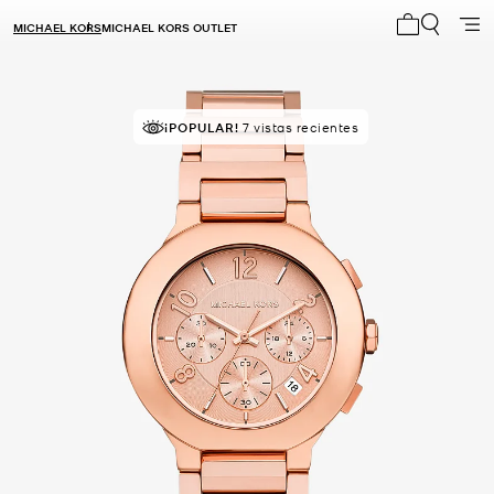
MICHAEL KORS
MICHAEL KORS OUTLET
Mi carrito 0
¡POPULAR!
7 vistas recientes