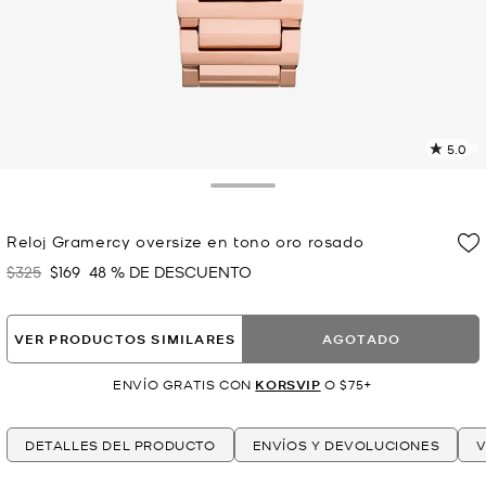
5.0
L
7
r
Toggle Drawer
E
e
Reloj Gramercy oversize en tono oro rosado
l
$325
$169
48 % DE DESCUENTO
Era
Ahora
p
VER PRODUCTOS SIMILARES
AGOTADO
ENVÍO GRATIS CON
KORSVIP
O $75+
DETALLES DEL PRODUCTO
ENVÍOS Y DEVOLUCIONES
V