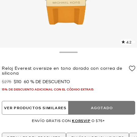
4.2
L
1
r
Toggle Drawer
E
e
Reloj Everest oversize en tono dorado con correa de
l
silicona
p
$275
$110
60 % DE DESCUENTO
Era
Ahora
15% DE DESCUENTO ADICIONAL CON EL CÓDIGO EXTRA15
VER PRODUCTOS SIMILARES
AGOTADO
ENVÍO GRATIS CON
KORSVIP
O $75+