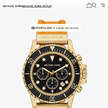
MICHAEL KORS
MICHAEL KORS OUTLET
Mi carrito 0
¡POPULAR!
4 vistas recientes