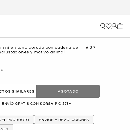
Mi car
 mini en tono dorado con cadena de
3.7
Lea
ncrustaciones y motivo animal
6
reseñas.
Enlace
en
DO
la
misma
página.
CTOS SIMILARES
AGOTADO
ENVÍO GRATIS CON
KORSVIP
O $75+
 DEL PRODUCTO
ENVÍOS Y DEVOLUCIONES
ONES