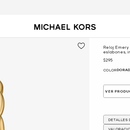
Reloj Emery
eslabones, i
$295
Ahora
DORA
COLOR
VER PRODU
DETALLES
VALORACI