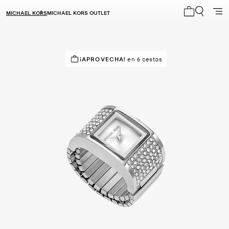
MICHAEL KORS
MICHAEL KORS OUTLET
Mi carrito 0
¡APROVECHA!
en 6 cestas