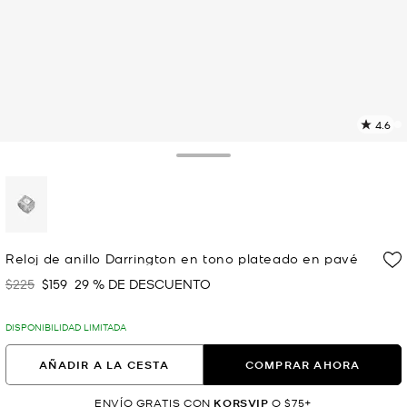
4.6
L
9
r
Toggle Drawer
E
e
l
p
selected
Reloj de anillo Darrington en tono plateado en pavé
$225
$159
29 % DE DESCUENTO
Era
Ahora
DISPONIBILIDAD LIMITADA
AÑADIR A LA CESTA
COMPRAR AHORA
ENVÍO GRATIS CON
KORSVIP
O $75+