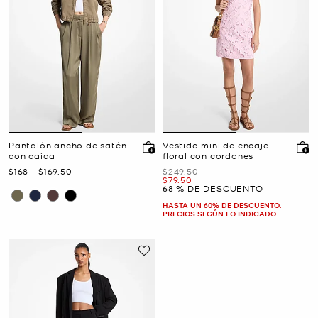
Pantalón ancho de satén
Vestido mini de encaje
con caída
floral con cordones
Ahora
a
Ahora
Era
$168
-
$169.50
$249.50
Ahora
$79.50
68 % DE DESCUENTO
HASTA UN 60% DE DESCUENTO.
PRECIOS SEGÚN LO INDICADO