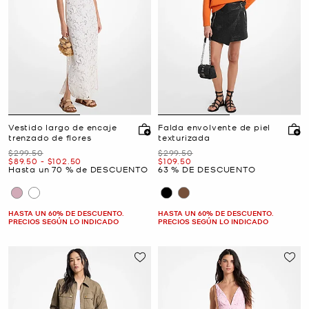
Vestido largo de encaje
Falda envolvente de piel
trenzado de flores
texturizada
Era
Era
$299.50
$299.50
Ahora
a
Ahora
Ahora
$89.50
-
$102.50
$109.50
Hasta un 70 % de DESCUENTO
63 % DE DESCUENTO
HASTA UN 60% DE DESCUENTO.
HASTA UN 60% DE DESCUENTO.
PRECIOS SEGÚN LO INDICADO
PRECIOS SEGÚN LO INDICADO