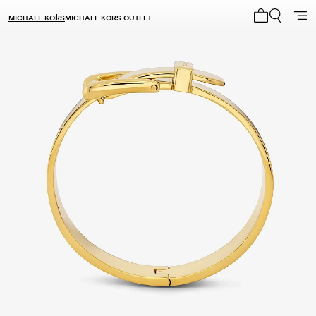
MICHAEL KORS
MICHAEL KORS OUTLET
Mi carrito 0