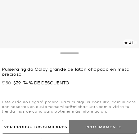
4.1
L
2
r
Toggle Drawer
E
e
Pulsera rígida Colby grande de latón chapado en metal
l
precioso
p
$150
$39
74 % DE DESCUENTO
Era
Ahora
Este artículo llegará pronto. Para cualquier consulta, comunícate
con nosotros en customerservice@michaelkors.com o visita tu
tienda más cercana para obtener más información.
VER PRODUCTOS SIMILARES
PRÓXIMAMENTE