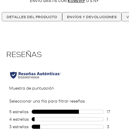
ENVÍO GRATIS CON
KORSVIP
O $75+
DETALLES DEL PRODUCTO
ENVÍOS Y DEVOLUCIONES
V