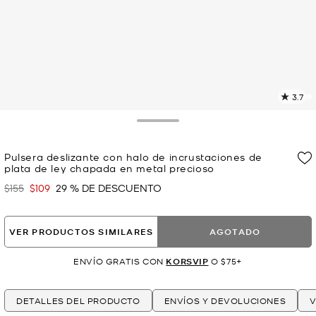
3.7
L
3
r
Toggle Drawer
E
e
Pulsera deslizante con halo de incrustaciones de
l
plata de ley chapada en metal precioso
p
$155
$109
29 % DE DESCUENTO
Era
Ahora
VER PRODUCTOS SIMILARES
AGOTADO
ENVÍO GRATIS CON
KORSVIP
O $75+
DETALLES DEL PRODUCTO
ENVÍOS Y DEVOLUCIONES
V