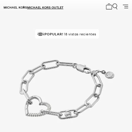
MICHAEL KORS
MICHAEL KORS OUTLET
Mi carrito 0
¡POPULAR!
18 vistas recientes