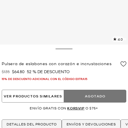
4.0
L
2
r
Toggle Drawer
E
e
Pulsera de eslabones con corazón e incrustaciones
l
$135
$64.80
52 % DE DESCUENTO
Era
Ahora
p
15% DE DESCUENTO ADICIONAL CON EL CÓDIGO EXTRA15
VER PRODUCTOS SIMILARES
AGOTADO
ENVÍO GRATIS CON
KORSVIP
O $75+
DETALLES DEL PRODUCTO
ENVÍOS Y DEVOLUCIONES
V