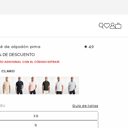
Mi car
ué de algodón pima
4.9
Lea
7
% DE DESCUENTO
reseñas.
Enlace
TO ADICIONAL CON EL CÓDIGO EXTRA15
en
la
 CLARO
misma
página.
EU
Guía de tallas
XS
S