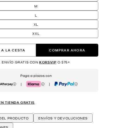
M
L
XL
XXL
 A LA CESTA
COMPRAR AHORA
ENVÍO GRATIS CON
KORSVIP
O $75+
Paga a plazos con
|
|
erpay
Klarna
PayPal
EN TIENDA GRATIS
 DEL PRODUCTO
ENVÍOS Y DEVOLUCIONES
ONES