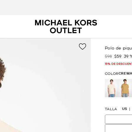
Polo de piq
$98
$59
39 
Era
Ahora
15% DE DESCUEN
CREMA
COLOR
selected
US
TALLA