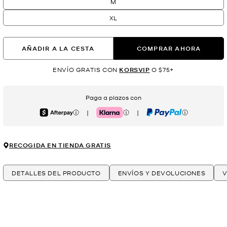
M
XL
AÑADIR A LA CESTA
COMPRAR AHORA
ENVÍO GRATIS CON
KORSVIP
O $75+
Paga a plazos con
|
|
Afterpay
Klarna
PayPal
RECOGIDA EN TIENDA GRATIS
DETALLES DEL PRODUCTO
ENVÍOS Y DEVOLUCIONES
V