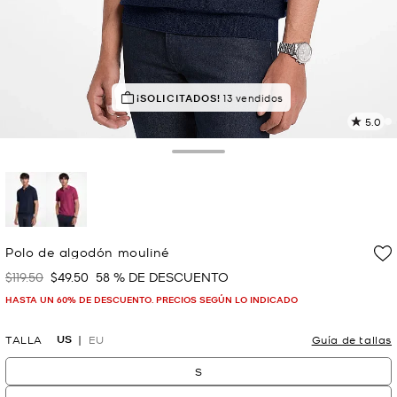
¡APROVECHA!
¡SOLICITADOS!
en 22 cestas
13 vendidos
5.0
L
2
r
Toggle Drawer
E
e
l
p
selected
Polo de algodón mouliné
$119.50
$49.50
58 % DE DESCUENTO
Era
Ahora
HASTA UN 60% DE DESCUENTO. PRECIOS SEGÚN LO INDICADO
US
TALLA
EU
Guía de tallas
S