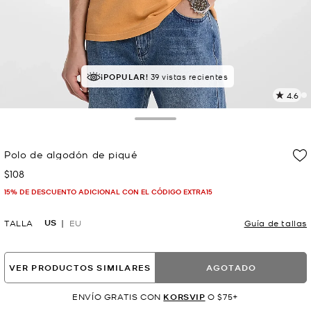
MEJOR VALORADO
¡POPULAR!
39 vistas recientes
el 82% le da 5 estrellas
4.6
L
4
r
Toggle Drawer
E
e
Polo de algodón de piqué
l
$108
Ahora
p
15% DE DESCUENTO ADICIONAL CON EL CÓDIGO EXTRA15
US
TALLA
EU
Guía de tallas
VER PRODUCTOS SIMILARES
AGOTADO
ENVÍO GRATIS CON
KORSVIP
O $75+