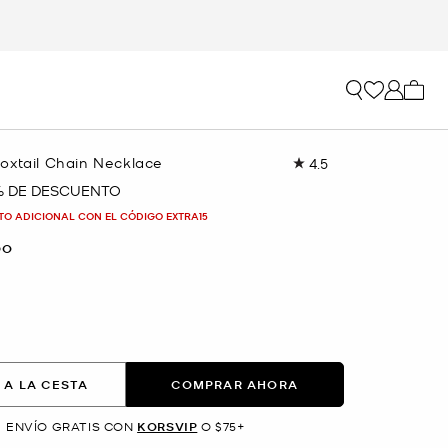
Mi car
oxtail Chain Necklace
4.5
Lea
86
% DE DESCUENTO
reseñas.
Enlace
TO ADICIONAL CON EL CÓDIGO EXTRA15
en
la
DO
misma
página.
 A LA CESTA
COMPRAR AHORA
ENVÍO GRATIS CON
KORSVIP
O $75+