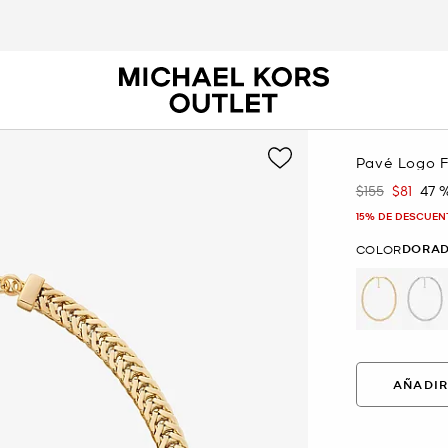
Pavé Logo F
$155
$81
47 
Era
Ahora
15% DE DESCUEN
DORA
COLOR
selected
AÑADIR