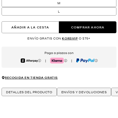
M
L
AÑADIR A LA CESTA
COMPRAR AHORA
ENVÍO GRATIS CON
KORSVIP
O $75+
Paga a plazos con
|
|
Afterpay
Klarna
PayPal
RECOGIDA EN TIENDA GRATIS
DETALLES DEL PRODUCTO
ENVÍOS Y DEVOLUCIONES
V