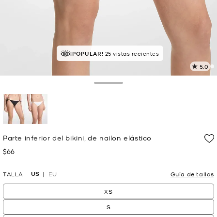
¡POPULAR!
25 vistas recientes
5.0
L
2
r
Toggle Drawer
E
e
l
p
selected
Parte inferior del bikini, de nailon elástico
$66
Ahora
US
TALLA
EU
Guía de tallas
XS
S