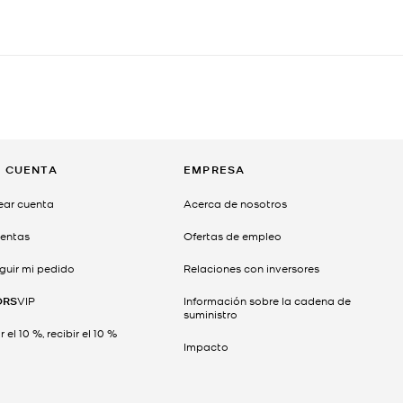
I CUENTA
EMPRESA
ear cuenta
Acerca de nosotros
entas
Ofertas de empleo
guir mi pedido
Relaciones con inversores
ORS
VIP
Información sobre la cadena de
suministro
 el 10 %, recibir el 10 %
Impacto