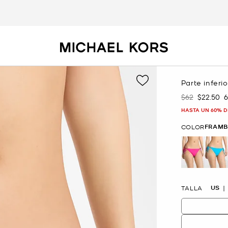
Parte inferio
$62
$22.50
Era
Ahora
HASTA UN 60% D
FRAMB
COLOR
selected
US
TALLA