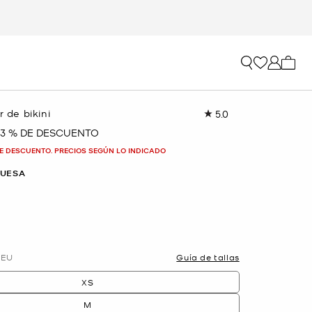
Mi car
r de bikini
5.0
Lea
1
63 % DE DESCUENTO
reseña.
Enlace
E DESCUENTO. PRECIOS SEGÚN LO INDICADO
en
la
UESA
misma
página.
EU
Guía de tallas
XS
M