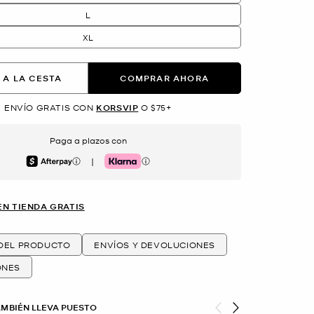
L
XL
 A LA CESTA
COMPRAR AHORA
ENVÍO GRATIS CON
KORSVIP
O $75+
Paga a plazos con
|
Afterpay
Klarna
EN TIENDA GRATIS
 DEL PRODUCTO
ENVÍOS Y DEVOLUCIONES
ONES
AMBIÉN LLEVA PUESTO