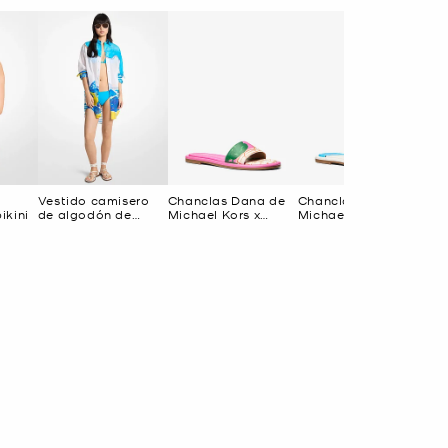
Vestido camisero
Chanclas Dana de
Chanclas Dana de
ikini
de algodón de
Michael Kors x
Michael Kors x
Michael Kors x
Christina Zimpel
Christina Zimpel
Christina Zimpel