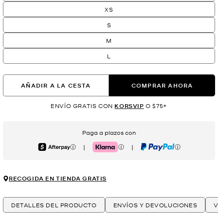
XS
S
M
L
AÑADIR A LA CESTA
COMPRAR AHORA
ENVÍO GRATIS CON
KORSVIP
O $75+
Paga a plazos con
|
|
Afterpay
Klarna
PayPal
RECOGIDA EN TIENDA GRATIS
DETALLES DEL PRODUCTO
ENVÍOS Y DEVOLUCIONES
V