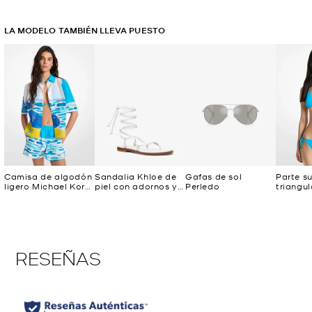
LA MODELO TAMBIÉN LLEVA PUESTO
Camisa de algodón
Sandalia Khloe de
Gafas de sol
Parte su
ligero Michael Kors
piel con adornos y
Perledo
triangul
x Christina Zimpel
cordones