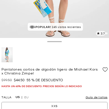
¡POPULAR!
¡SOLICITADOS!
245 vistas recientes
16 vendidos
3.7
L
3
r
Toggle Drawer
E
e
l
p
selected
Pantalones cortos de algodón ligero de Michael Kors
x Christina Zimpel
$99.50
$44.50
55 % DE DESCUENTO
Era
Ahora
HASTA UN 60% DE DESCUENTO. PRECIOS SEGÚN LO INDICADO
US
TALLA
EU
Guía de tallas
XXS