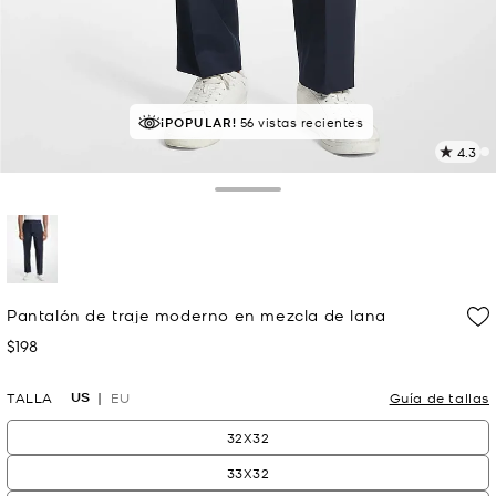
RECOMENDADO
¡POPULAR!
por el 100% de compradores
56 vistas recientes
4.3
L
1
r
Toggle Drawer
E
e
l
p
selected
Pantalón de traje moderno en mezcla de lana
$198
Ahora
US
TALLA
EU
Guía de tallas
32X32
33X32