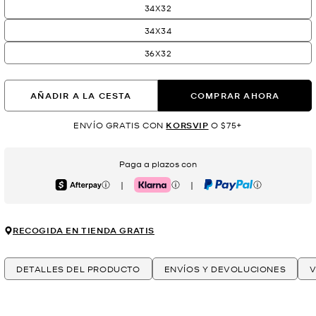
34X32
34X34
36X32
AÑADIR A LA CESTA
COMPRAR AHORA
ENVÍO GRATIS CON
KORSVIP
O $75+
Paga a plazos con
|
|
Afterpay
Klarna
PayPal
RECOGIDA EN TIENDA GRATIS
DETALLES DEL PRODUCTO
ENVÍOS Y DEVOLUCIONES
V