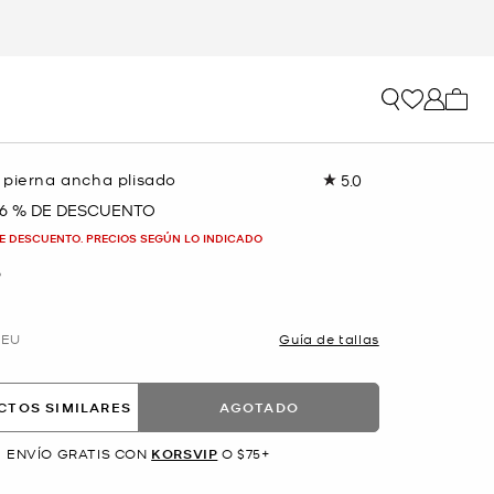
Mi car
 pierna ancha plisado
5.0
Lea
2
6 % DE DESCUENTO
reseñas.
Enlace
E DESCUENTO. PRECIOS SEGÚN LO INDICADO
en
la
O
misma
página.
EU
Guía de tallas
CTOS SIMILARES
AGOTADO
ENVÍO GRATIS CON
KORSVIP
O $75+