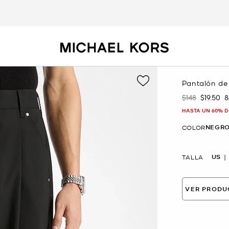
Pantalón de
$148
$19.50
8
Era
Ahora
HASTA UN 60% D
NEGR
COLOR
US
TALLA
VER PRODU