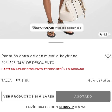
¡POPULAR!
9 vistas recientes
4.9
L
8
r
Toggle Drawer
E
e
Pantalón corto de denim estilo boyfriend
l
$98
$25
74 % DE DESCUENTO
Era
Ahora
p
HASTA UN 60% DE DESCUENTO. PRECIOS SEGÚN LO INDICADO
US
TALLA
EU
Guía de tallas
VER PRODUCTOS SIMILARES
AGOTADO
ENVÍO GRATIS CON
KORSVIP
O $75+