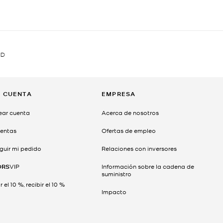
ND
I CUENTA
EMPRESA
ear cuenta
Acerca de nosotros
entas
Ofertas de empleo
guir mi pedido
Relaciones con inversores
ORS
VIP
Información sobre la cadena de
suministro
 el 10 %, recibir el 10 %
Impacto