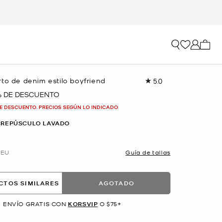
Mi car
to de denim estilo boyfriend
5.0
Lea
7
% DE DESCUENTO
reseñas.
Enlace
E DESCUENTO. PRECIOS SEGÚN LO INDICADO
en
la
CREPÚSCULO LAVADO
misma
página.
EU
Guía de tallas
CTOS SIMILARES
AGOTADO
ENVÍO GRATIS CON
KORSVIP
O $75+