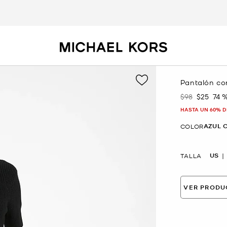
Pantalón cor
$98
$25
74 
Era
Ahora
HASTA UN 60% D
AZUL 
COLOR
US
TALLA
VER PRODU