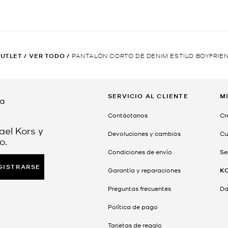
UTLET
/
VER TODO
/
PANTALÓN CORTO DE DENIM ESTILO BOYFRIE
SERVICIO AL CLIENTE
M
da
Contáctanos
Cr
ael Kors y
Devoluciones y cambios
Cu
o.
Condiciones de envío
Se
GISTRARSE
Garantía y reparaciones
K
Preguntas frecuentes
Dar
Política de pago
Tarjetas de regalo