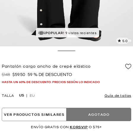
¡POPULAR!
9 vistas recientes
5.0
L
3
r
Toggle Drawer
E
e
Pantalón cargo ancho de crepé elástico
l
$148
$59.50
59 % DE DESCUENTO
Era
Ahora
p
HASTA UN 60% DE DESCUENTO. PRECIOS SEGÚN LO INDICADO
US
TALLA
EU
Guía de tallas
VER PRODUCTOS SIMILARES
AGOTADO
ENVÍO GRATIS CON
KORSVIP
O $75+