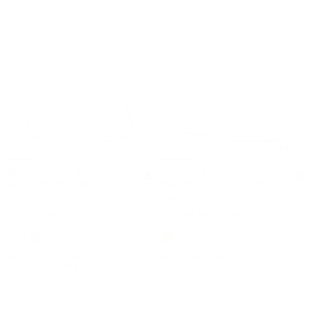
5.0
Bandolera Jet Set
Alpargata Hastings con
pequeña con logotipo
logotipo exclusivo y sin
exclusivo para cámara
agujetas
Era
Era
$228
$145
Ahora
Ahora
$55
$59
75 % DE DESCUENTO
59 % DE DESCUENTO
15% DE DESCUENTO ADICIONAL CON
15% DE DESCUENTO ADICIONAL CON
EL CÓDIGO EXTRA15
EL CÓDIGO EXTRA15