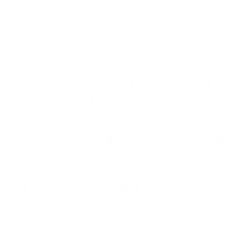
Bandolera Jet Set Travel
Bandolera Jet Set grande
grande para cámara con
para cámara de piel
logotipo exclusivo
granulada
Era
Era
$258
$258
Ahora
Ahora
$79
$79
69 % DE DESCUENTO
69 % DE DESCUENTO
+2
15% DE DESCUENTO ADICIONAL CON
15% DE DESCUENTO ADICIONAL CON
EL CÓDIGO EXTRA15
EL CÓDIGO EXTRA15