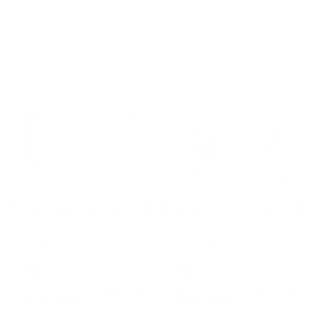
5.0
Bolso de pulsera Jet Set
Bandolera Carmela
pequeño convertible con
pequeña convertible con
logotipo exclusivo
logotipo exclusivo
Era
Era
$178
$228
Ahora
Ahora
$49
$89
72 % DE DESCUENTO
60 % DE DESCUENTO
15% DE DESCUENTO ADICIONAL CON
15% DE DESCUENTO ADICIONAL CON
EL CÓDIGO EXTRA15
EL CÓDIGO EXTRA15