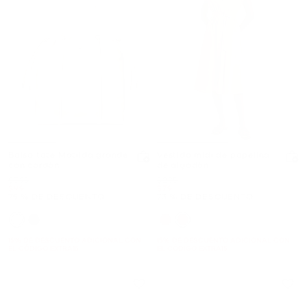
Bolso tote Matilda grande
Vestido midi de popelina
con cordón
de algodón
Era
Era
$398
$295
Ahora
Ahora
$99
$79
75 % DE DESCUENTO
73 % DE DESCUENTO
15% DE DESCUENTO ADICIONAL CON
15% DE DESCUENTO ADICIONAL CON
EL CÓDIGO EXTRA15
EL CÓDIGO EXTRA15