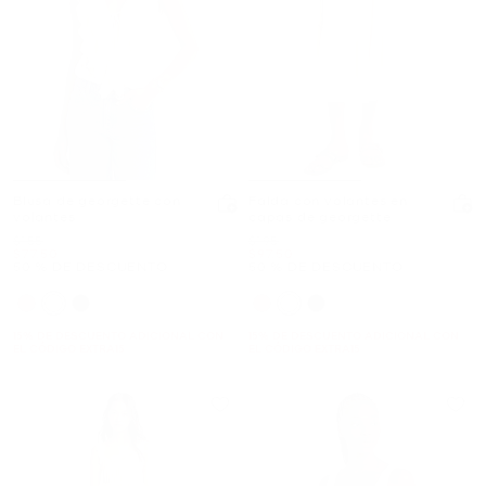
Blusa de georgette con
Falda con volantes en
volantes
capas de georgette
Era
Era
$155
$195
Ahora
Ahora
$77.50
$97.50
50 % DE DESCUENTO
50 % DE DESCUENTO
15% DE DESCUENTO ADICIONAL CON
15% DE DESCUENTO ADICIONAL CON
EL CÓDIGO EXTRA15
EL CÓDIGO EXTRA15