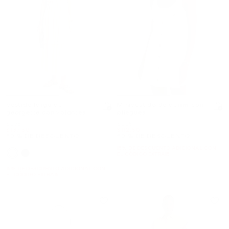
Vestido largo de
Minivestido de denim con
georgette con volantes
pliegues
Era
Era
$275
$225
Ahora
Ahora
$137.50
$112.50
50 % DE DESCUENTO
50 % DE DESCUENTO
15% DE DESCUENTO ADICIONAL CON
EL CÓDIGO EXTRA15
15% DE DESCUENTO ADICIONAL CON
EL CÓDIGO EXTRA15