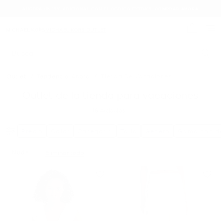
AHORRA UN 15% ADICIONAL CON EL CÓDIGO EXTRA15.
COMPRAR AHORA
MICHAEL KORS
MICHAEL KORS OUTLET
Mi carrit
Buscar
Outlet
/
Tendencia Ahora
/
Tienda De Vacaciones
Outlet de la tienda para vacaciones
15
Artículos
Precio
Color
Categoría
Talla
Género
Gama con d
Nude
Eliminar todo
Eliminar Filtro Actualmente Restringido PorColor: Nude