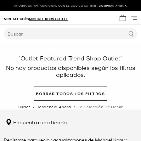
AHORRA UN 15% ADICIONAL CON EL CÓDIGO EXTRA15.
COMPRAR AHORA
MICHAEL KORS
MICHAEL KORS OUTLET
Mi carrit
Buscar
‘Outlet Featured Trend Shop Outlet’
No hay productos disponibles según los filtros
aplicados.
BORRAR TODOS LOS FILTROS
Outlet
/
Tendencia Ahora
/
La Selección De Denim
Encuentra una tienda
Regístrate para recibir actualizaciones de Michael Kors y