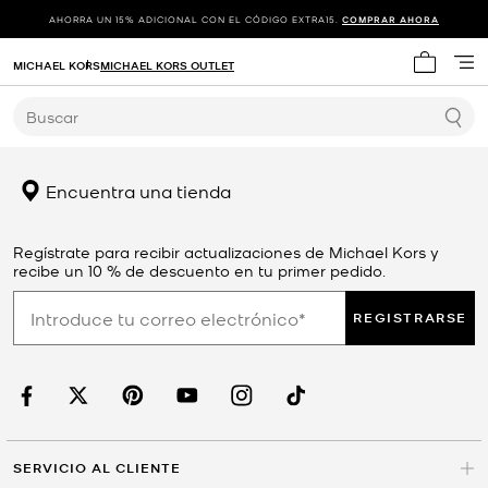
AHORRA UN 15% ADICIONAL CON EL CÓDIGO EXTRA15.
COMPRAR AHORA
MICHAEL KORS
MICHAEL KORS OUTLET
Mi carrit
Buscar
Encuentra una tienda
Regístrate para recibir actualizaciones de Michael Kors y
recibe un 10 % de descuento en tu primer pedido.
REGISTRARSE
SERVICIO AL CLIENTE