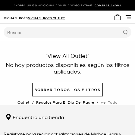
AHORRA UN 15% ADICIONAL CON EL CÓDIGO EXTRA15.
COMPRAR AHORA
MICHAEL KORS
MICHAEL KORS OUTLET
Mi carrit
Buscar
‘View All Outlet’
No hay productos disponibles según los filtros
aplicados.
BORRAR TODOS LOS FILTROS
Outlet
/
Regalos Para El Día Del Padre
/
Ver Todo
Encuentra una tienda
Regístrate para recibir actualizaciones de Michael Kors y