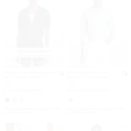
MEJOR VALORADO
el 95% le da 5 estrellas
Chaqueta de manga corta
Suéter de mezcla de
de jacquard rizado con
algodón con logotipo
logotipo
adornado
Era
Era
$155
$195
Ahora
Ahora
$59
$39
61 % DE DESCUENTO
80 % DE DESCUENTO
15% DE DESCUENTO ADICIONAL CON
15% DE DESCUENTO ADICIONAL CON
EL CÓDIGO EXTRA15
EL CÓDIGO EXTRA15