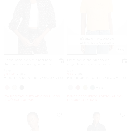
MEJOR VALORADO
el 85% le da 5 estrellas
5.0
Chaqueta con cremallera
Camiseta de punto de
de mezcla de algodón con
algodón orgánico con
logotipo
logotipo con tachuelas
Era
Era
$175
$98
Ahora
a
Ahora
Ahora
a
Ahora
$87.50
-
$175
$29
-
$98
Hasta un 50 % de DESCUENTO
Hasta un 70 % de DESCUENTO
+13
15% DE DESCUENTO ADICIONAL CON
15% DE DESCUENTO ADICIONAL CON
EL CÓDIGO EXTRA15
EL CÓDIGO EXTRA15