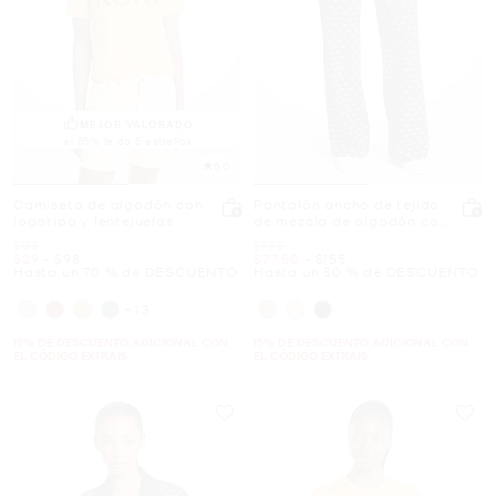
MEJOR VALORADO
el 85% le da 5 estrellas
5.0
Camiseta de algodón con
Pantalón ancho de tejido
logotipo y lentejuelas
de mezcla de algodón con
logotipo
Era
Era
$98
$155
Ahora
a
Ahora
Ahora
a
Ahora
$29
-
$98
$77.50
-
$155
Hasta un 70 % de DESCUENTO
Hasta un 50 % de DESCUENTO
+13
15% DE DESCUENTO ADICIONAL CON
15% DE DESCUENTO ADICIONAL CON
EL CÓDIGO EXTRA15
EL CÓDIGO EXTRA15