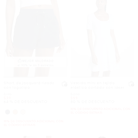
MEJOR VALORADO
el 90% le da 5 estrellas
Short de jacquard rizado
Vestido mini en tejido
con logotipo
elástico cortado con láser
Era
Era
$110
$295
Ahora
Ahora
$39
$59
64 % DE DESCUENTO
80 % DE DESCUENTO
15% DE DESCUENTO ADICIONAL CON
EL CÓDIGO EXTRA15
15% DE DESCUENTO ADICIONAL CON
EL CÓDIGO EXTRA15