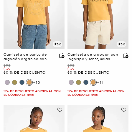
5.0
5.0
Camiseta de punto de
Camiseta de algodón con
algodón orgánico con
logotipo y lentejuelas
logotipo con tachuelas
Era
Era
$98
$98
Ahora
Ahora
$39
$39
60 % DE DESCUENTO
60 % DE DESCUENTO
+10
+11
15% DE DESCUENTO ADICIONAL CON
15% DE DESCUENTO ADICIONAL CON
EL CÓDIGO EXTRA15
EL CÓDIGO EXTRA15