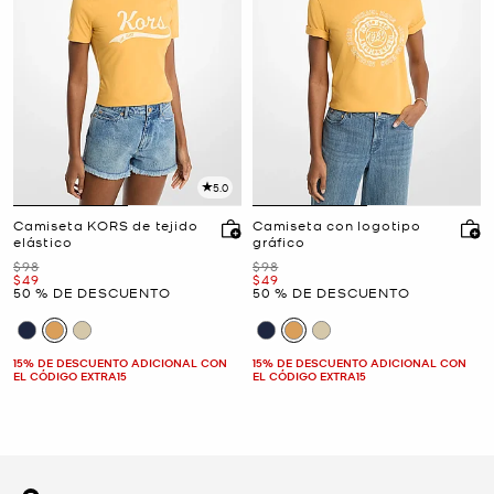
5.0
Camiseta KORS de tejido
Camiseta con logotipo
elástico
gráfico
Era
Era
$98
$98
Ahora
Ahora
$49
$49
50 % DE DESCUENTO
50 % DE DESCUENTO
15% DE DESCUENTO ADICIONAL CON
15% DE DESCUENTO ADICIONAL CON
EL CÓDIGO EXTRA15
EL CÓDIGO EXTRA15